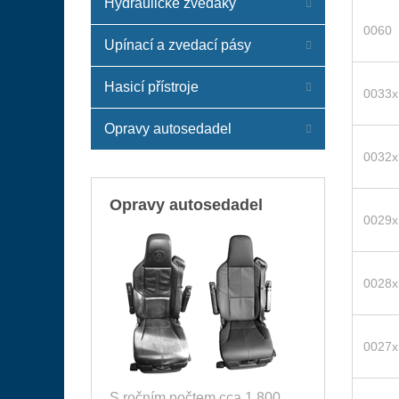
Hydraulické zvedáky
0060
Upínací a zvedací pásy
Hasicí přístroje
0033x
Opravy autosedadel
0032x
Opravy autosedadel
0029x
0028x
0027x
S ročním počtem cca 1.800