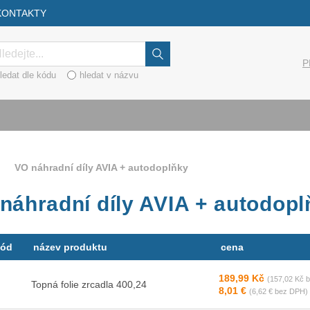
KONTAKTY
dat
P
ledat dle kódu
hledat v názvu
VO náhradní díly AVIA + autodoplňky
náhradní díly AVIA + autodopl
kód
název produktu
cena
189,99 Kč
(157,02 Kč 
Topná folie zrcadla 400,24
8,01 €
(6,62 € bez DPH)