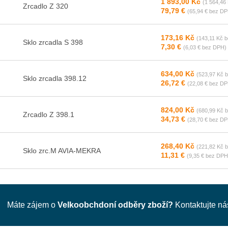
1 893,00 Kč
(1 564,46
Zrcadlo Z 320
79,79 €
(65,94 € bez DP
173,16 Kč
(143,11 Kč 
Sklo zrcadla S 398
7,30 €
(6,03 € bez DPH)
634,00 Kč
(523,97 Kč 
Sklo zrcadla 398.12
26,72 €
(22,08 € bez DP
824,00 Kč
(680,99 Kč 
Zrcadlo Z 398.1
34,73 €
(28,70 € bez DP
268,40 Kč
(221,82 Kč 
Sklo zrc.M AVIA-MEKRA
11,31 €
(9,35 € bez DPH
Máte zájem o
Velkoobchdoní odběry zboží?
Kontaktujte n