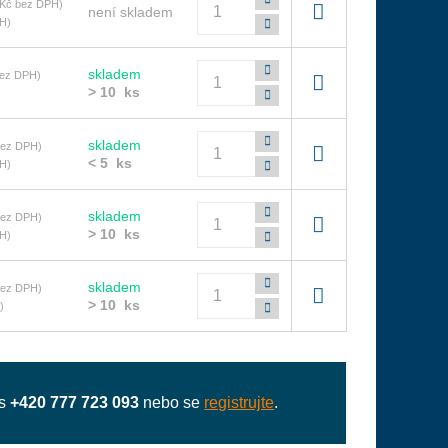
 Kč bez DPH)
není skladem
H)
Počet
skladem
bez DPH)
> 10 ks
Počet
skladem
bez DPH)
< 5 ks
H)
Počet
skladem
bez DPH)
> 10 ks
H)
Počet
skladem
bez DPH)
> 10 ks
)
ás
+420 777 723 093
nebo se
registrujte
.