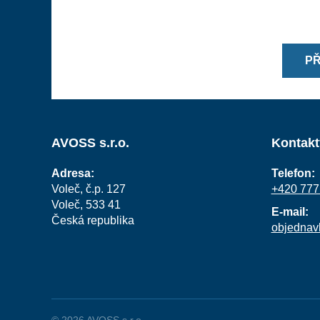
PŘ
AVOSS s.r.o.
Kontakt
Adresa:
Telefon:
Voleč, č.p. 127
+420 777
Voleč, 533 41
E-mail:
Česká republika
objednav
© 2026 AVOSS s.r.o.