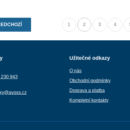
EDCHOZÍ
1
2
3
4
(aktuální)
y
Užitečné odkazy
O nás
 230 943
Obchodní podmínky
Doprava a platba
ky@avoss.cz
Kompletní kontakty