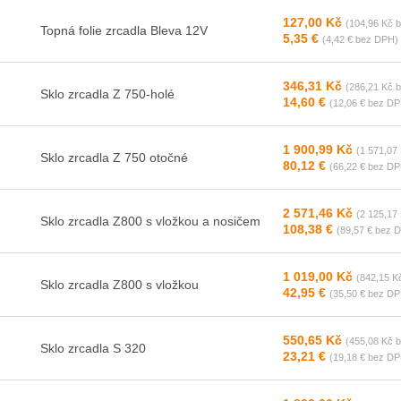
127,00 Kč
(104,96 Kč 
Topná folie zrcadla Bleva 12V
5,35 €
(4,42 € bez DPH)
346,31 Kč
(286,21 Kč 
Sklo zrcadla Z 750-holé
14,60 €
(12,06 € bez DP
1 900,99 Kč
(1 571,07
Sklo zrcadla Z 750 otočné
80,12 €
(66,22 € bez DP
2 571,46 Kč
(2 125,17
Sklo zrcadla Z800 s vložkou a nosičem
108,38 €
(89,57 € bez 
1 019,00 Kč
(842,15 K
Sklo zrcadla Z800 s vložkou
42,95 €
(35,50 € bez DP
550,65 Kč
(455,08 Kč 
Sklo zrcadla S 320
23,21 €
(19,18 € bez DP