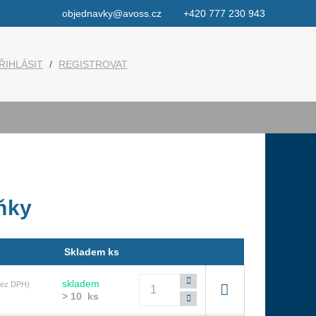
objednavky@avoss.cz
+420 777 230 943
ŘIHLÁSIT
/
REGISTROVAT
ňky
Skladem ks
Počet
skladem
bez DPH)
> 10 ks