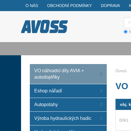
O NÁS
OBCHODNÍ PODMÍNKY
DOPRAVA
Hle
h
VO náhradní díly AVIA +
Domů
autodoplňky
VO 
Eshop nářadí
Autopotahy
obj. 
Výroba hydraulických hadic
0061