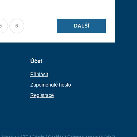
5
6
DALŠÍ
Účet
Přihlásit
Zapomenuté heslo
Registrace
Made by AZC
/
Admin
/
Cookies
/
Ochrana osobních údajů