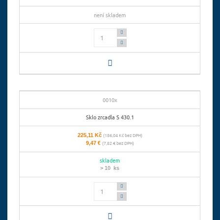
není skladem
Počet
0010x
Sklo zrcadla S 430.1
225,11 Kč
(186,04 Kč bez DPH)
9,47 €
(7,82 € bez DPH)
skladem
> 10 ks
Počet