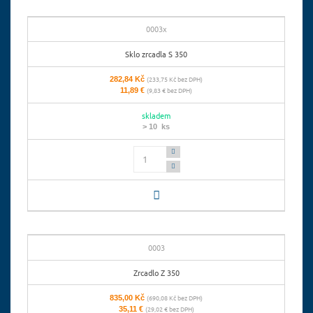
0003x
Sklo zrcadla S 350
282,84 Kč
(233,75 Kč bez DPH)
11,89 €
(9,83 € bez DPH)
skladem
> 10 ks
Počet
0003
Zrcadlo Z 350
835,00 Kč
(690,08 Kč bez DPH)
35,11 €
(29,02 € bez DPH)