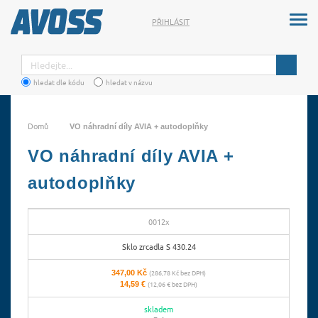
PŘIHLÁSIT
Hledat
hledat dle kódu
hledat v názvu
Domů
VO náhradní díly AVIA + autodoplňky
VO náhradní díly AVIA +
autodoplňky
0012x
Sklo zrcadla S 430.24
347,00 Kč
(286,78 Kč bez DPH)
14,59 €
(12,06 € bez DPH)
skladem