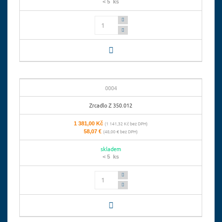
< 5 ks
Počet
0004
Zrcadlo Z 350.012
1 381,00 Kč
(1 141,32 Kč bez DPH)
58,07 €
(48,00 € bez DPH)
skladem
< 5 ks
Počet