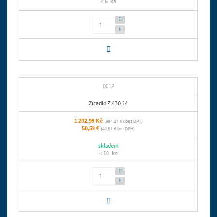
< 5 ks
Počet
0012
Zrcadlo Z 430.24
1 202,99 Kč
(994,21 Kč bez DPH)
50,59 €
(41,81 € bez DPH)
skladem
< 10 ks
Počet