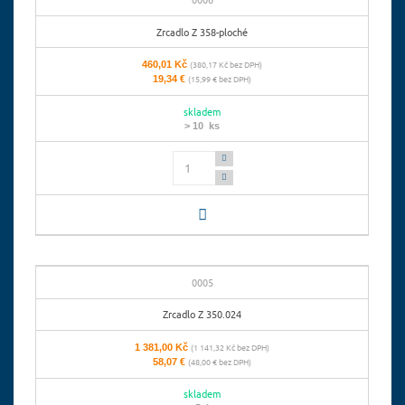
Zrcadlo Z 358-ploché
460,01 Kč
(380,17 Kč bez DPH)
19,34 €
(15,99 € bez DPH)
skladem
> 10 ks
Počet
0005
Zrcadlo Z 350.024
1 381,00 Kč
(1 141,32 Kč bez DPH)
58,07 €
(48,00 € bez DPH)
skladem