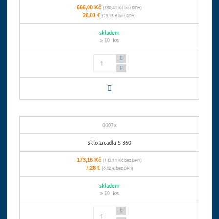
666,00 Kč
(550,41 Kč bez DPH)
28,01 €
(23,15 € bez DPH)
skladem
> 10 ks
Počet
0007x
Sklo zrcadla S 360
173,16 Kč
(143,11 Kč bez DPH)
7,28 €
(6,02 € bez DPH)
skladem
> 10 ks
Počet