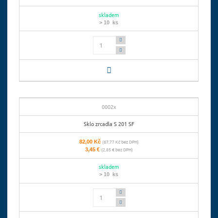
skladem
> 10 ks
Počet
0002x
Sklo zrcadla S 201 SF
82,00 Kč
(67,77 Kč bez DPH)
3,45 €
(2,85 € bez DPH)
skladem
> 10 ks
Počet