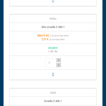
0008x
Sklo zrcadla S 400.1
184,71 Kč
(152,65 Kč bez DPH)
7,77 €
(6,42 € bez DPH)
skladem
> 10 ks
Počet
0008
Zrcadlo Z 400.1