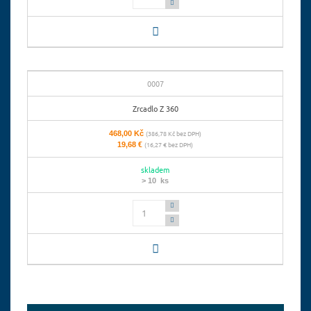
0007
Zrcadlo Z 360
468,00 Kč
(386,78 Kč bez DPH)
19,68 €
(16,27 € bez DPH)
skladem
> 10 ks
Počet