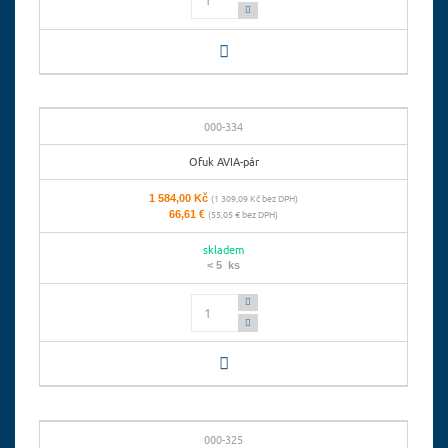
000-334
Ofuk AVIA-pár
1 584,00 Kč
(1 309,09 Kč bez DPH)
66,61 €
(55,05 € bez DPH)
skladem
< 5 ks
Počet
000-325