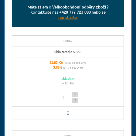
Máte zájem o
Velkoobchdoní odběry zboží?
Kontaktujte nás
nebo se
+420 777 723 093
registrujte
.
0006x
Sklo zrcadla S 358
91,83 Kč
(75,89 Kč bez DPH)
3,86 €
(3,19 € bez DPH)
skladem
> 10 ks
Počet
0006