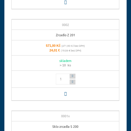
0002
Zrcadlo Z 201
571,00 Kč
(471,90 Kč bez DPH)
24,01 €
(19,84 € bez DPH)
skladem
> 10 ks
Počet
0001x
Sklo zrcadla S 200