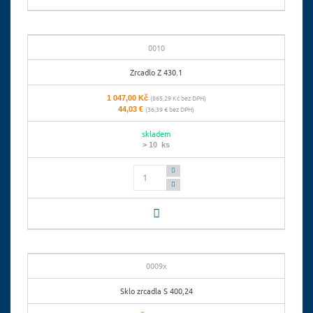
0010
Zrcadlo Z 430.1
1 047,00 Kč
(865,29 Kč bez DPH)
44,03 €
(36,39 € bez DPH)
skladem
> 10 ks
Počet
0009x
Sklo zrcadla S 400,24