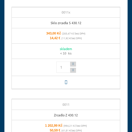
0011x
Sklo zrcadla S 430.12
343,00 Kč
(283,47 Kč bez DPH)
14,42 €
(11,92 € bez DPH)
skladem
< 10 ks
Počet
0011
Zrcadlo Z 430.12
1 202,99 Kč
(994,21 Kč bez DPH)
50,59 €
(41,81 € bez DPH)